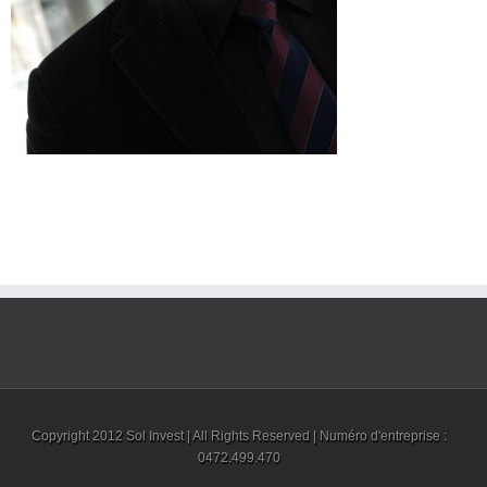
Copyright 2012 Sol Invest | All Rights Reserved | Numéro d'entreprise :
0472.499.470